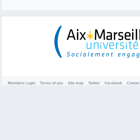
Members Login
Terms of use
Site map
Twitter
Facebook
Contac