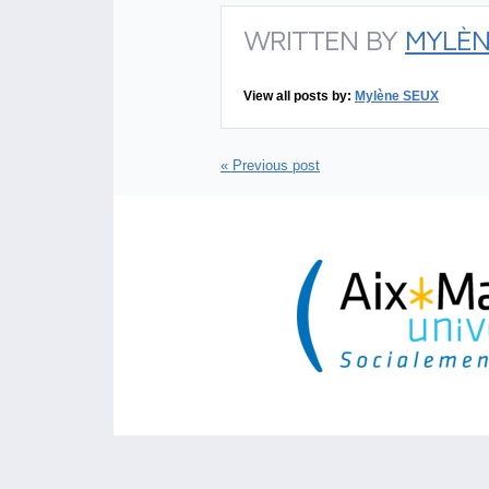
WRITTEN BY
MYLÈN
View all posts by:
Mylène SEUX
« Previous post
Members Login
Terms of use
Site map
Twitter
Fa