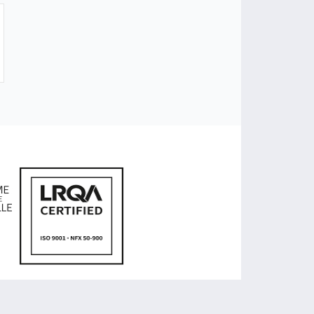
ED
est une unité mixte de services d'
Aix-Marseille Université.