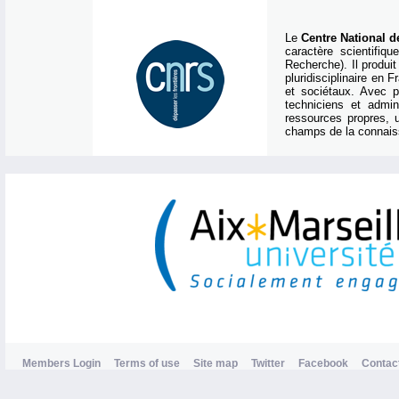
Le
Centre National d
caractère scientifiq
Recherche). Il produi
pluridisciplinaire en
et sociétaux. Avec p
techniciens et admin
ressources propres, u
champs de la connaiss
Members Login
Terms of use
Site map
Twitter
Facebook
Contac